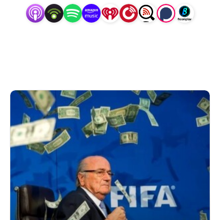
som älskar skvaller med substans, skandaler med
djup.