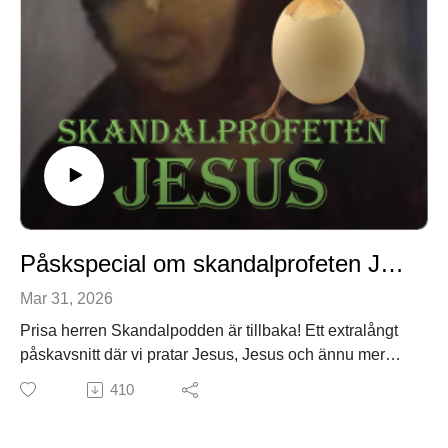
Påskspecial om skandalprofeten Jesus- med Viktor Sturesson
Mar 31, 2026
Prisa herren Skandalpodden är tillbaka! Ett extralångt
påskavsnitt där vi pratar Jesus, Jesus och ännu mer
Jesus. Desutom: överraskande mycket om basal
410
handhygien.