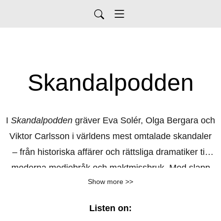
Skandalpodden
I
Skandalpodden
gräver Eva Solér, Olga Bergara och
Viktor Carlsson i världens mest omtalade skandaler
– från historiska affärer och rättsliga dramatiker till
moderna mediebråk och maktmissbruk. Med slapp
Show more >>
research, humor och en gnutta dramatik guidar de
lyssnaren genom historierna som fått landet att
Listen on:
häpna, uppröras och fascineras. En podd för alla