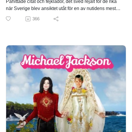
Påhittade citat och fejklådor, det sved rejält för de rika
när Sverige blev ansiktet utåt för en av nutidens mest
omfattande konstskandaler. Och så lite buss på det!
366
PATREONhttps://www.patreon.com/collection/1878909
?view=condensed
EFTERSNACKSGRUPP PÅ
FACEBOOKhttps://www.facebook.com/groups/317170
1036334090/