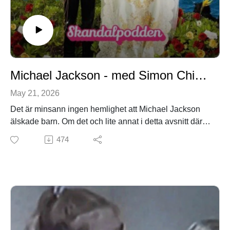
Michael Jackson - med Simon Chippen Svensson
May 21, 2026
Det är minsann ingen hemlighet att Michael Jackson
älskade barn. Om det och lite annat i detta avsnitt där vi
gästas av en annan man som också älskar barn, fast på
474
ett annat sätt.
PATREONhttps://www.patreon.com/collection/1878909
?view=condensed
EFTERSNACKSGRUPP PÅ
FACEBOOKhttps://www.facebook.com/groups/317170
1036334090/