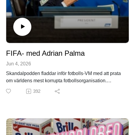
FIFA- med Adrian Palma
Jun 4, 2026
Skandalpodden fladdar inför fotbolls-VM med att prata
om världens mest korrupta fotbollsorganisation.
392
PATREONhttps://www.patreon.com/collection/1878909
?view=condensed
EFTERSNACKSGRUPP PÅ
FACEBOOKhttps://www.facebook.com/groups/317170
1036334090/