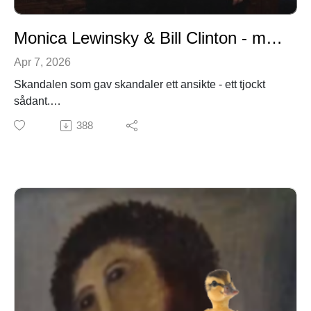
Monica Lewinsky & Bill Clinton - med Elvira Gullberg
Apr 7, 2026
Skandalen som gav skandaler ett ansikte - ett tjockt
sådant.
Veckans avsnitt gästas av ingen mindre än Elvira
388
Gullberg!
PATREONhttps://www.patreon.com/collection/1878909
?view=condensed
EFTERSNACKSGRUPP PÅ
FACEBOOKhttps://www.facebook.com/groups/317170
1036334090/