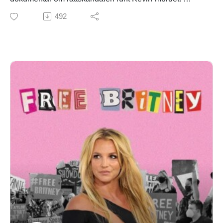
492
Dokumentären:
https://www.svtplay.se/video/jnRMxnj/dokument-inifran-
fallet-kevin/1-hemligheten?video=visa
PATREONhttps://www.patreon.com/collection/1878909
?view=condensed
EFTERSNACKSGRUPP PÅ
FACEBOOKhttps://www.facebook.com/groups/317170
1036334090/
FRAM TILL TILLBAKATIDEN:
https://underjord.nu/biljetter/fram-till-tillbakatiden/
ÅRET ÄR 2025
https://www.youtube.com/watch?v=J9-c6RE__aM