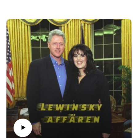
PATREONhttps://www.patreon.com/collection/1878909
?view=condensed
EFTERSNACKSGRUPP PÅ
FACEBOOKhttps://www.facebook.com/groups/317170
1036334090/