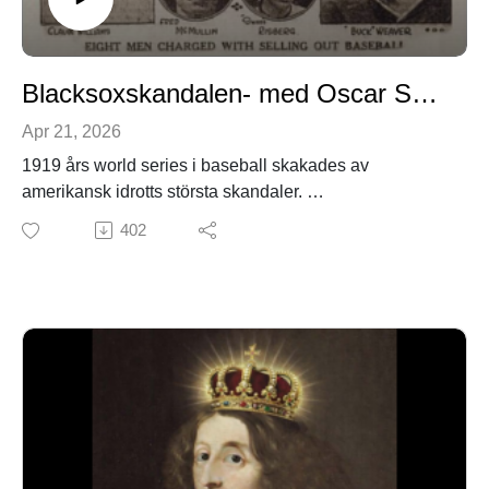
Blacksoxskandalen- med Oscar Skoglund
Apr 21, 2026
1919 års world series i baseball skakades av
amerikansk idrotts största skandaler.
Vad vet Oscar Skoglund och Olga Bergara om denna
402
skandal. Inte mycket innan avsnittet och marginellt mer
efter.
PATREONhttps://www.patreon.com/collection/1878909
?view=condensed
EFTERSNACKSGRUPP PÅ
FACEBOOKhttps://www.facebook.com/groups/317170
1036334090/