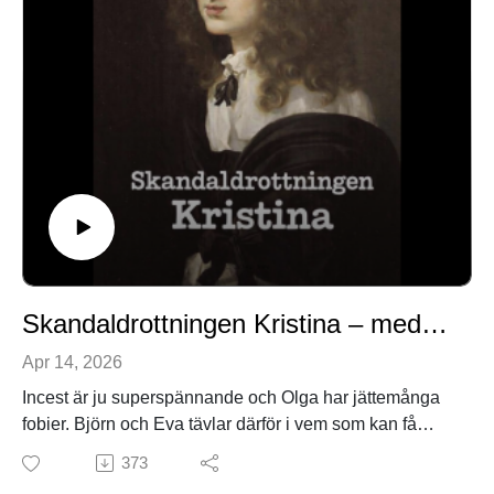
Skandaldrottningen Kristina – med Björn Carlsson
Apr 14, 2026
Incest är ju superspännande och Olga har jättemånga
fobier. Björn och Eva tävlar därför i vem som kan få
Olga att äcklas mest. Sen en hel del om Sveriges
373
omsusade drottning-kung Kristina som ville vara vad?