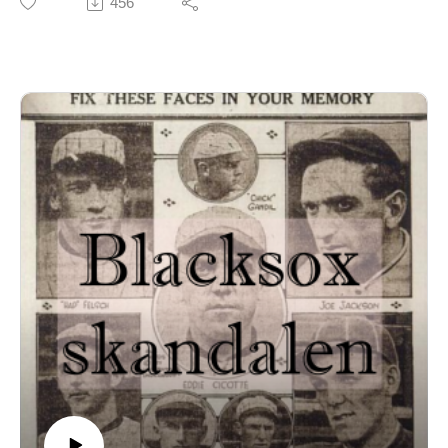
456
Swisha 0723891751 och märk betalningen "Apanage"