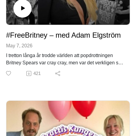
#FreeBritney – med Adam Elgström
May 7, 2026
I tretton långa år trodde världen att popdrottningen
Britney Spears var cray cray, men var det verkligen så?
Eva har läst ytterligare en bok i år, Olga är sjuk och
421
Adam får oförskämt mycket skit, #freeAdam.
PATREONhttps://www.patreon.com/collection/1878909
?view=condensed
EFTERSNACKSGRUPP PÅ
FACEBOOKhttps://www.facebook.com/groups/317170
1036334090/